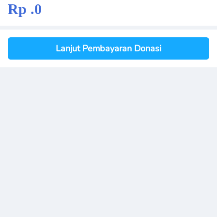
Rp .0
Lanjut Pembayaran Donasi
YCHI Autism Center | Temukan dan Hubungi kami di