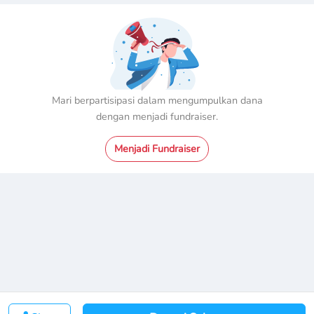
untuk kemandirian dan kesembuhan Abel juga Kirana, untuk itu
YCHI Autism Center mengajak para orang baik untuk dapat
bersdonasi membantu mencukupi kebutuhan sehari-hari
keluarga mereka serta kesembuhan Abel juga Kirana agar bisa
mandiri.
Mari berpartisipasi dalam mengumpulkan dana
“Barang siapa yang mempermudah urusan oranglain, maka
dengan menjadi fundraiser.
segala kesulitannya juga akan dipermudah oleh yang tuhan”
Menjadi Fundraiser