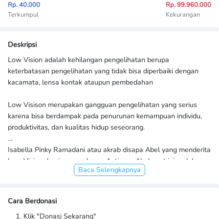
Rp. 40.000
Rp. 99.960.000
Terkumpul
Kekurangan
Deskripsi
Low Vision adalah kehilangan pengelihatan berupa
keterbatasan pengelihatan yang tidak bisa diperbaiki dengan
kacamata, lensa kontak ataupun pembedahan
Low Visison merupakan gangguan pengelihatan yang serius
karena bisa berdampak pada penurunan kemampuan individu,
produktivitas, dan kualitas hidup seseorang.
Isabella Pinky Ramadani atau akrab disapa Abel yang menderita
Low Vision dan juga syndrome Autisme. Abel saat ini sudah
Baca Selengkapnya
berumur 19 tahun, Low Vision membuat ruang Abel untuk
bergerak sangat terbatas, mengingat jarak pandang yang
bahkan tidak sampai 20m sehingga membuat Abel kesulitan
Cara Berdonasi
untuk melakukan aktivitas baik belajar, berjalan, makan ataupun
Klik "Donasi Sekarang"
ke toilet sendiri, oleh karena itu Abel saat ini masih