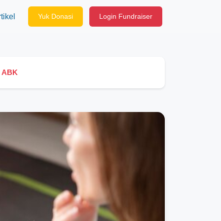
tikel
Yuk Donasi
Login Fundraiser
n ABK