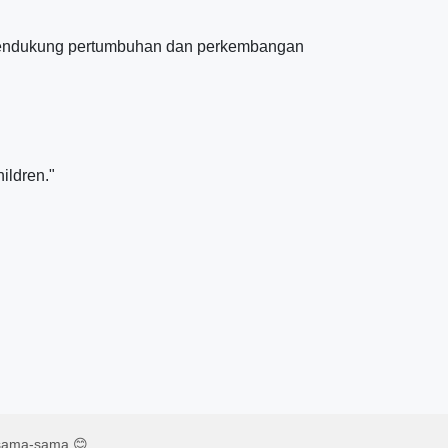
 mendukung pertumbuhan dan perkembangan
ildren."
rsama-sama 😊