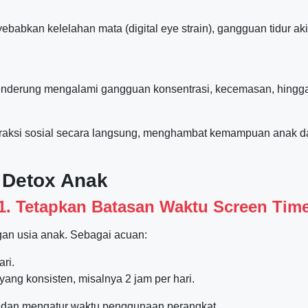
abkan kelelahan mata (digital eye strain), gangguan tidur aki
 cenderung mengalami gangguan konsentrasi, kecemasan, hingga
nteraksi sosial secara langsung, menghambat kemampuan ana
l Detox Anak
1. Tetapkan Batasan Waktu Screen Tim
gan usia anak. Sebagai acuan:
ri.
yang konsisten, misalnya 2 jam per hari.
u dan mengatur waktu penggunaan perangkat.