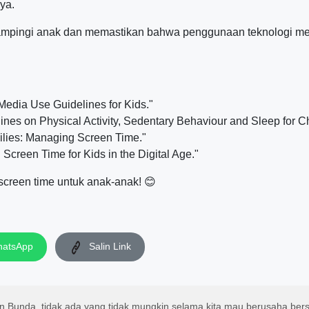
ya.
ndampingi anak dan memastikan bahwa penggunaan teknologi
Media Use Guidelines for Kids."
ines on Physical Activity, Sedentary Behaviour and Sleep for Ch
milies: Managing Screen Time."
creen Time for Kids in the Digital Age."
creen time untuk anak-anak! 😊
atsApp
Salin Link
an Bunda, tidak ada yang tidak mungkin selama kita mau berusaha be