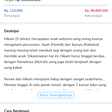
Target:
Rp. 100.000.000
Rp. 110.000
Rp. 99.890.000
Terkumpul
Kekurangan
Deskripsi
Hikam (5 tahun) merupakan anak autisma yang orang tuanya
mengalami perceraian. Ayah (Hamdi) dan ibunya (Rabiatul)
masing-masing telah menikah lagi dengan orang lain dan
memiliki anak. Dikarenakan hal ini, Hikam harus tinggal berdua
dengan Neneknya (Mut'ah) yang juga telah berpisah dengan
sang kakek
Nenek dan Hikam menjalani hidup dengan sangat sederhana.
Mereka tinggal di satu petak rumah, dengan 1 kamar tidur yang
sekaligus menjadi ruang tamu, serta 1 kamar mandi. Nenek
Baca Selengkapnya
Muti'ah yang sudah berusia ±65 tahun bekerja sebagai buruh
tani untuk memenuhi kebutuhannya dan sang cucu yang
terdiagnosis Autism Spectrum Disorder (ASD). Terlebih lagi,
Cara Berdonasi