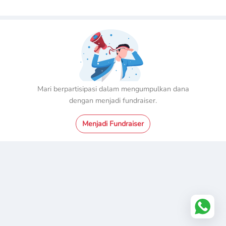
transportasi. Hal ini menyebabkan Hikam hanya pergi terapi jika
sang nenek mendapatkan pekerjaan sebagai buruh tani
Nenek Muti'ah yang merupakan buruh tani tembakau memiliki
penghasilan Rp.30.000-60.000,- perminggu. Keuangan
keluarga kecil ini sedikit terbantu dengan kiriman uang dari sang
ibu. Rabiatul mengirimkan uang sesuai dengan kemampuannya,
Mari berpartisipasi dalam mengumpulkan dana
yaitu sekitar Rp.100.000-200.000,- perbulannya
dengan menjadi fundraiser.
Dengan penghasilan yang pas-pasan, Nenek Muti'ah mengalami
Menjadi Fundraiser
kesulitan untuk menghidupi sang cucu dan memberikan terapi di
rumah. Nenek Muti'ah berjuang keras sambil berharap akan
adanya bantuan dan dukungan agar Hikam dapat terus
mendapatkan terapi, sehingga ia dapat berkembang dan menjadi
lebih mandiri
YCHI bertekad untuk memberikan pelayanan yang terbaik untuk
Hikam, untuk itu saat ini Hikam diberikan penanganan terapi
selama 2x seminggu untuk menunjang perkembangan baik