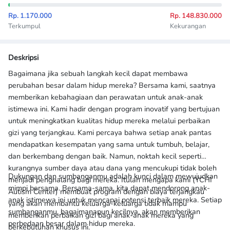
Rp. 1.170.000
Rp. 148.830.000
Terkumpul
Kekurangan
Deskripsi
Bagaimana jika sebuah langkah kecil dapat membawa
perubahan besar dalam hidup mereka? Bersama kami, saatnya
memberikan kebahagiaan dan perawatan untuk anak-anak
istimewa ini. Kami hadir dengan program inovatif yang bertujuan
untuk meningkatkan kualitas hidup mereka melalui perbaikan
gizi yang terjangkau. Kami percaya bahwa setiap anak pantas
mendapatkan kesempatan yang sama untuk tumbuh, belajar,
dan berkembang dengan baik. Namun, noktah kecil seperti
kurangnya sumber daya atau dana yang mencukupi tidak boleh
Dukungan dan sumbanganmu adalah kunci dalam mewujudkan
menjadi penghalang bagi mereka. Itulah mengapa kami (YCHI
mimpi bersama. Bersama-sama, kita dapat mendorong anak-
Autism Center) membuat program dengan biaya terjangkau
anak istimewa ini untuk mencapai potensi terbaik mereka. Setiap
yang akan membantu keluarga-keluarga tidak mampu
sumbanganmu, bagaimanapun kecilnya, akan memberikan
memberikan perbaikan gizi bagi anak-anak mereka yang
perbedaan besar dalam hidup mereka.
berkebutuhan khusus ini.