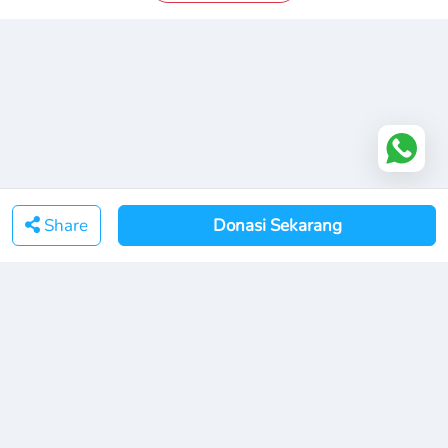
Share
Donasi Sekarang
YCHI Autism Center | Temukan dan Hubungi kami di
WhatsApp
Youtube
Instagram
Facebook
Tiktok
Copyright © 2024 YCHI All Rights Reserved