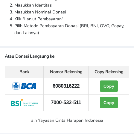
Masukkan Identitas
dengan metode yang digunakan oleh Yayasan Cinta Harapan
Masukkan Nominal Donasi
Indonesia dalam memberikan penanganan terapi. Kemampuan
Klik "Lanjut Pembayaran"
Yayasan Cinta Harapan Indonesia saat ini tidak seimbang
Pilih Metode Pembayaran Donasi (BRI, BNI, OVO, Gopay,
dengan banyaknya kebutuhan yang diperlukan untuk melakukan
dan Lainnya)
penanganan terapi secara maksimal.
Berangkat dari hal di atas, Yayasan Cinta Harapan Indonesia
mengundang Anda untuk berdonasi dalam pemenuhan
Atau Donasi Langsung ke:
kebutuhan alat terapi yang menjadi faktor penting dalam
menoptimalkan penanganan terapi. Donasi Anda sangat berarti,
Bank
Nomor Rekening
Copy Rekening
sekecil apapun nominalnya.
6080316222
Copy
7000-532-511
Copy
a.n Yayasan Cinta Harapan Indonesia