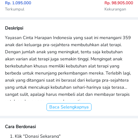
Rp. 1.095.000
Rp. 98.905.000
Terkumpul
Kekurangan
Deskripsi
Yayasan Cinta Harapan Indonesia yang saat ini menangani 359
anak dari keluarga pra-sejahtera membutuhkan alat terapi.
Dengan jumlah anak yang meningkat, tentu saja kebutuhan
akan varian alat terapi juga semakin tinggi. Mengingat anak
berkebutuhan khusus memiliki kebutuhan alat terapi yang
berbeda untuk menunjang perkembangan mereka. Terlebih lagi,
anak yang ditangani saat ini berasal dari kelurga pra-sejahtera
yang untuk mencukupi kebutuhan sehari-harinya saja terasa
sangat sulit, apalagi harus membeli alat dan membayar terapis
untuk anaknya yang menyandang autisme.
Baca Selengkapnya
Namun sayangnya, alat terapi yang tersedia saat ini terhitung
sedikit dan tidak lagi layak untuk digunakan. Ditambah lagi,
Cara Berdonasi
banyaknya anak yang ditangani berbanding lurus dengan
Klik "Donasi Sekarang"
banyaknya terapis yang harus direkrut dan dibekali ilmu sesuai